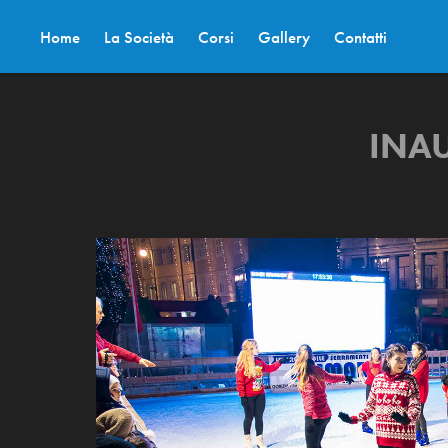
Home
La Società
Corsi
Gallery
Contatti
INAU