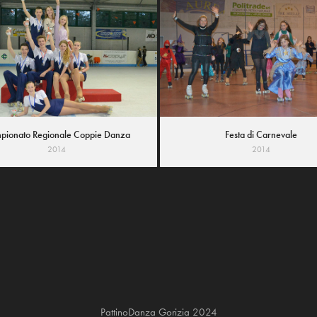
pionato Regionale Coppie Danza
Festa di Carnevale
2014
2014
PattinoDanza Gorizia 2024